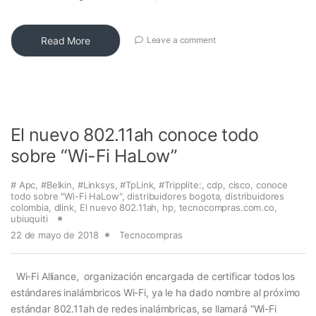
Read More
Leave a comment
El nuevo 802.11ah conoce todo
sobre “Wi-Fi HaLow”
# Apc
,
#Belkin
,
#Linksys
,
#TpLink
,
#Tripplite:
,
cdp
,
cisco
,
conoce
todo sobre "Wi-Fi HaLow"
,
distribuidores bogota
,
distribuidores
colombia
,
dlink
,
El nuevo 802.11ah
,
hp
,
tecnocompras.com.co
,
ubiuquiti
22 de mayo de 2018
Tecnocompras
Wi-Fi Alliance, organización encargada de certificar todos los
estándares inalámbricos Wi-Fi, ya le ha dado nombre al próximo
estándar 802.11ah de redes inalámbricas, se llamará “Wi-Fi