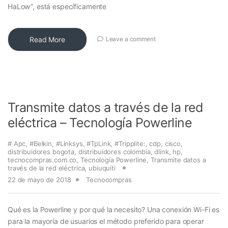
HaLow”, está específicamente
Read More
Leave a comment
Transmite datos a través de la red
eléctrica – Tecnología Powerline
# Apc
,
#Belkin
,
#Linksys
,
#TpLink
,
#Tripplite:
,
cdp
,
cisco
,
distribuidores bogota
,
distribuidores colombia
,
dlink
,
hp
,
tecnocompras.com.co
,
Tecnología Powerline
,
Transmite datos a
través de la red eléctrica
,
ubiuquiti
22 de mayo de 2018
Tecnocompras
Qué es la Powerline y por qué la necesito? Una conexión Wi-Fi es
para la mayoría de usuarios el método preferido para operar