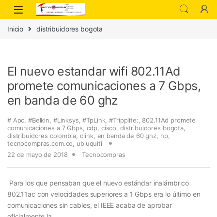
Inicio
distribuidores bogota
El nuevo estandar wifi 802.11Ad
promete comunicaciones a 7 Gbps,
en banda de 60 ghz
# Apc
,
#Belkin
,
#Linksys
,
#TpLink
,
#Tripplite:
,
802.11Ad promete
comunicaciones a 7 Gbps
,
cdp
,
cisco
,
distribuidores bogota
,
distribuidores colombia
,
dlink
,
en banda de 60 ghz
,
hp
,
tecnocompras.com.co
,
ubiuquiti
22 de mayo de 2018
Tecnocompras
Para los que pensaban que el nuevo estándar inalámbrico
802.11ac con velocidades superiores a 1 Gbps era lo último en
comunicaciones sin cables, el IEEE acaba de aprobar
oficialmente la