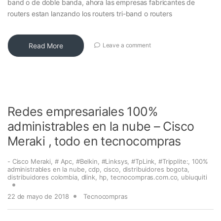
band o de doble banda, ahora las empresas fabricantes de
routers estan lanzando los routers tri-band o routers
Read More
Leave a comment
Redes empresariales 100%
administrables en la nube – Cisco
Meraki , todo en tecnocompras
- Cisco Meraki
,
# Apc
,
#Belkin
,
#Linksys
,
#TpLink
,
#Tripplite:
,
100%
administrables en la nube
,
cdp
,
cisco
,
distribuidores bogota
,
distribuidores colombia
,
dlink
,
hp
,
tecnocompras.com.co
,
ubiuquiti
22 de mayo de 2018
Tecnocompras