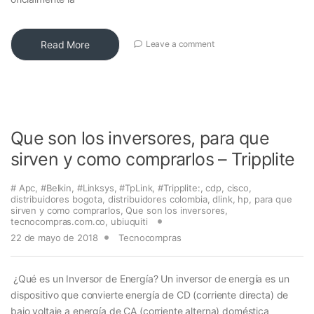
Read More
Leave a comment
Que son los inversores, para que
sirven y como comprarlos – Tripplite
# Apc
,
#Belkin
,
#Linksys
,
#TpLink
,
#Tripplite:
,
cdp
,
cisco
,
distribuidores bogota
,
distribuidores colombia
,
dlink
,
hp
,
para que
sirven y como comprarlos
,
Que son los inversores
,
tecnocompras.com.co
,
ubiuquiti
22 de mayo de 2018
Tecnocompras
¿Qué es un Inversor de Energía? Un inversor de energía es un
dispositivo que convierte energía de CD (corriente directa) de
bajo voltaje a energía de CA (corriente alterna) doméstica