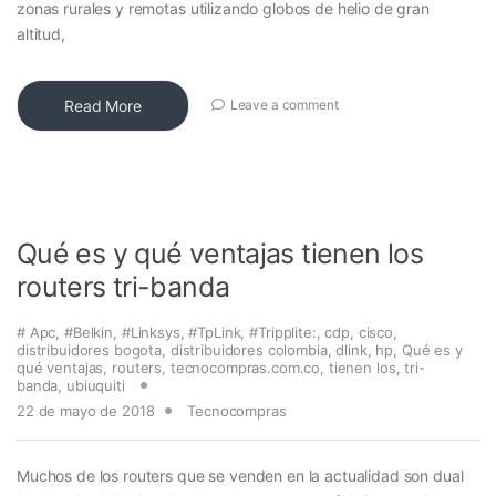
zonas rurales y remotas utilizando globos de helio de gran
altitud,
Read More
Leave a comment
Qué es y qué ventajas tienen los
routers tri-banda
# Apc
,
#Belkin
,
#Linksys
,
#TpLink
,
#Tripplite:
,
cdp
,
cisco
,
distribuidores bogota
,
distribuidores colombia
,
dlink
,
hp
,
Qué es y
qué ventajas
,
routers
,
tecnocompras.com.co
,
tienen los
,
tri-
banda
,
ubiuquiti
22 de mayo de 2018
Tecnocompras
Muchos de los routers que se venden en la actualidad son dual