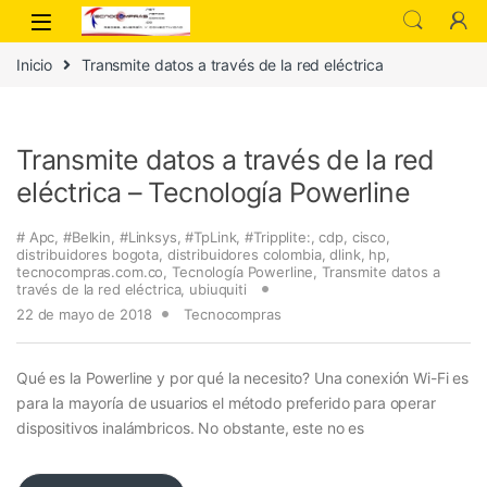
Inicio
Transmite datos a través de la red eléctrica
Transmite datos a través de la red
eléctrica – Tecnología Powerline
# Apc
,
#Belkin
,
#Linksys
,
#TpLink
,
#Tripplite:
,
cdp
,
cisco
,
distribuidores bogota
,
distribuidores colombia
,
dlink
,
hp
,
tecnocompras.com.co
,
Tecnología Powerline
,
Transmite datos a
través de la red eléctrica
,
ubiuquiti
22 de mayo de 2018
Tecnocompras
Qué es la Powerline y por qué la necesito? Una conexión Wi-Fi es
para la mayoría de usuarios el método preferido para operar
dispositivos inalámbricos. No obstante, este no es