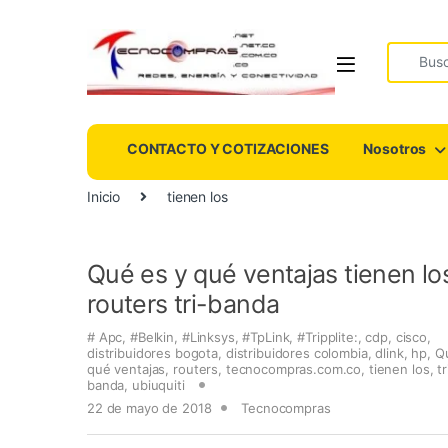
Search fo
CONTACTO Y COTIZACIONES
Nosotros
Inicio
tienen los
Qué es y qué ventajas tienen lo
routers tri-banda
# Apc
,
#Belkin
,
#Linksys
,
#TpLink
,
#Tripplite:
,
cdp
,
cisco
,
distribuidores bogota
,
distribuidores colombia
,
dlink
,
hp
,
Q
qué ventajas
,
routers
,
tecnocompras.com.co
,
tienen los
,
tr
banda
,
ubiuquiti
22 de mayo de 2018
Tecnocompras