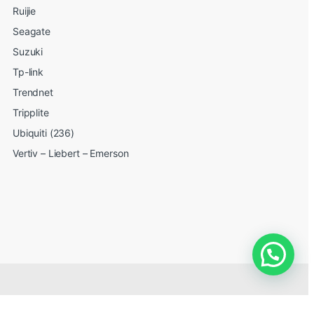
Ruijie
Seagate
Suzuki
Tp-link
Trendnet
Tripplite
Ubiquiti (236)
Vertiv – Liebert – Emerson