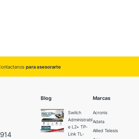
.Contactanos
para asesorarte
Blog
Marcas
Switch
Acronis
Administrabl
Adata
e L2+ TP-
Allied Telesis
6914
Link TL-