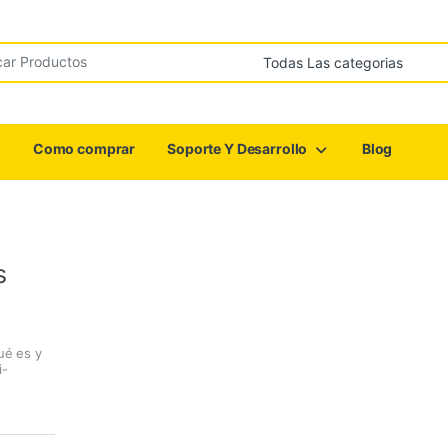
r:
Como comprar
Soporte Y Desarrollo
Blog
s
ué es y
i-