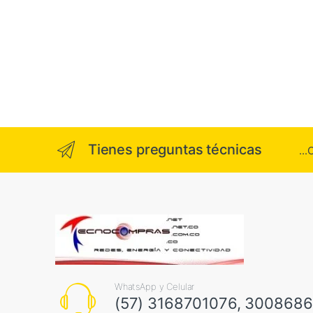
Tienes preguntas técnicas
..
WhatsApp y Celular
(57) 3168701076, 300868