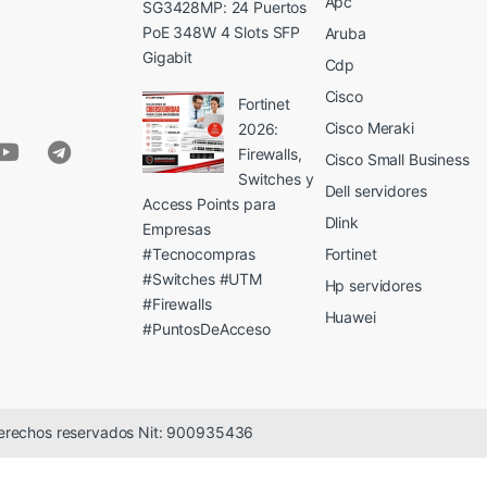
Apc
SG3428MP: 24 Puertos
PoE 348W 4 Slots SFP
Aruba
Gigabit
Cdp
Cisco
Fortinet
Cisco Meraki
2026:
Firewalls,
Cisco Small Business
Switches y
Dell servidores
Access Points para
Dlink
Empresas
#Tecnocompras
Fortinet
#Switches #UTM
Hp servidores
#Firewalls
Huawei
#PuntosDeAcceso
erechos reservados Nit: 900935436