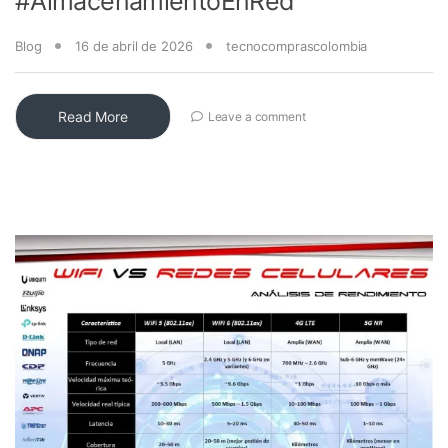
#AlmacenamientoEnRed
Blog
16 de abril de 2026
tecnocomprascolombia
Read More
Leave a comment