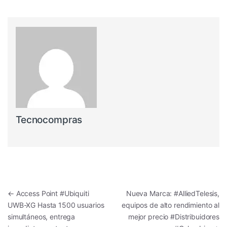
Tecnocompras
Navegación de entradas
←
Access Point #Ubiquiti
Nueva Marca: #AlliedTelesis,
UWB-XG Hasta 1500 usuarios
equipos de alto rendimiento al
simultáneos, entrega
mejor precio #Distribuidores