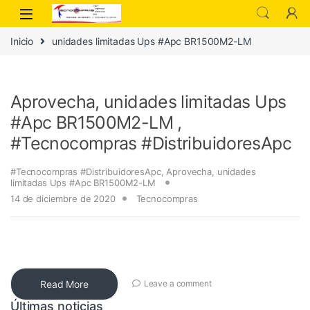
Inicio
unidades limitadas Ups #Apc BR1500M2-LM
Aprovecha, unidades limitadas Ups
#Apc BR1500M2-LM ,
#Tecnocompras #DistribuidoresApc
#Tecnocompras #DistribuidoresApc
,
Aprovecha
,
unidades
limitadas Ups #Apc BR1500M2-LM
14 de diciembre de 2020
Tecnocompras
Read More
Leave a comment
Últimas noticias