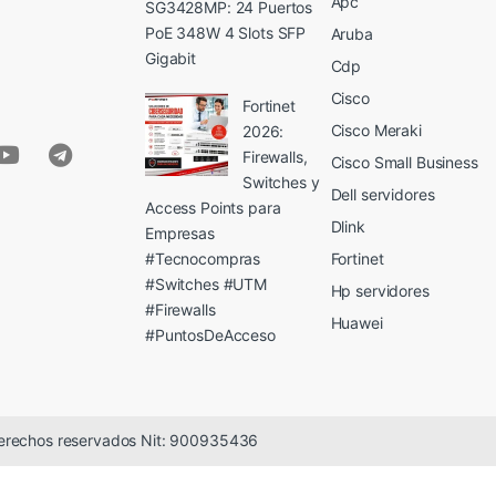
Apc
SG3428MP: 24 Puertos
PoE 348W 4 Slots SFP
Aruba
Gigabit
Cdp
Cisco
Fortinet
Cisco Meraki
2026:
Firewalls,
Cisco Small Business
Switches y
Dell servidores
Access Points para
Dlink
Empresas
#Tecnocompras
Fortinet
#Switches #UTM
Hp servidores
#Firewalls
Huawei
#PuntosDeAcceso
erechos reservados Nit: 900935436