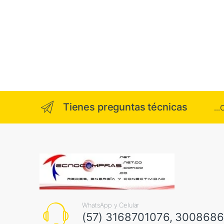
Tienes preguntas técnicas
..
WhatsApp y Celular
(57) 3168701076, 300868