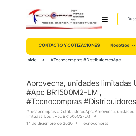
Search fo
CONTACTO Y COTIZACIONES
Nosotros
Inicio
#Tecnocompras #DistribuidoresApc
Aprovecha, unidades limitadas
#Apc BR1500M2-LM ,
#Tecnocompras #Distribuidore
#Tecnocompras #DistribuidoresApc
,
Aprovecha
,
unidades
limitadas Ups #Apc BR1500M2-LM
14 de diciembre de 2020
Tecnocompras