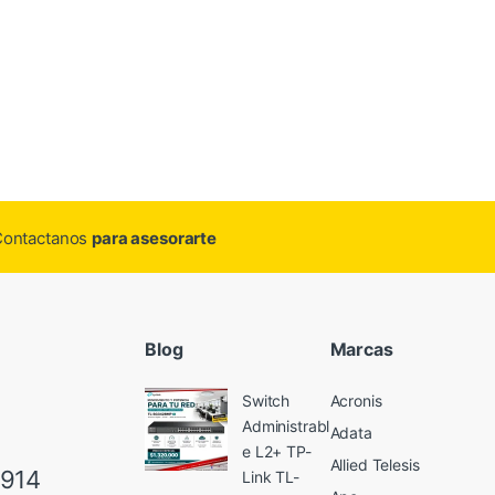
.Contactanos
para asesorarte
Blog
Marcas
Switch
Acronis
Administrabl
Adata
e L2+ TP-
Allied Telesis
6914
Link TL-