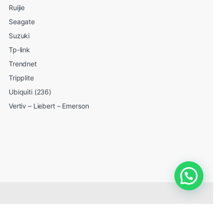
Ruijie
Seagate
Suzuki
Tp-link
Trendnet
Tripplite
Ubiquiti (236)
Vertiv – Liebert – Emerson