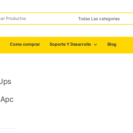
r:
Como comprar
Soporte Y Desarrollo
Blog
 Ups
sApc