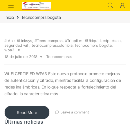
Inicio
tecnocomprs bogota
# Apc
,
#Linksys
,
#Tecnocompras
,
#Tripplite:
,
#Ubiquiti
,
cdp
,
cisco
,
seguridad wifi
,
tecnocomprascolombia
,
tecnocomprs bogota
,
wpa3
18 de julio de 2018
Tecnocompras
Wi-Fi CERTIFIED WPA3 Este nuevo protocolo promete mejoras
de autenticación y cifrado, mientras facilita la configuración de
redes inalámbricas. En lo que respecta al fortalecimiento del
cifrado, la característica más
Read More
Leave a comment
Últimas noticias