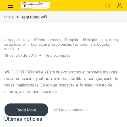
Inicio
seguridad wifi
# Apc
,
#Linksys
,
#Tecnocompras
,
#Tripplite:
,
#Ubiquiti
,
cdp
,
cisco
,
seguridad wifi
,
tecnocomprascolombia
,
tecnocomprs bogota
,
wpa3
18 de julio de 2018
Tecnocompras
Wi-Fi CERTIFIED WPA3 Este nuevo protocolo promete mejoras
de autenticación y cifrado, mientras facilita la configuración de
redes inalámbricas. En lo que respecta al fortalecimiento del
cifrado, la característica más
Read More
Leave a comment
Últimas noticias