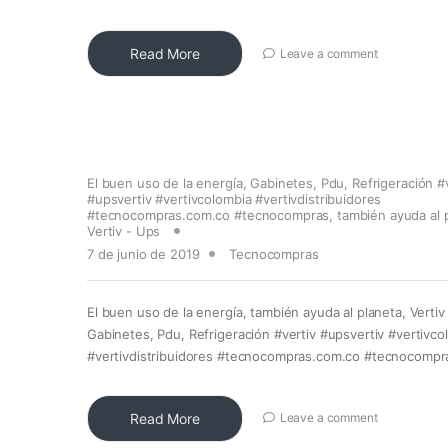
Read More
Leave a comment
El buen uso de la energía
,
Gabinetes
,
Pdu
,
Refrigeración #
#upsvertiv #vertivcolombia #vertivdistribuidores
#tecnocompras.com.co #tecnocompras
,
también ayuda al 
Vertiv - Ups
7 de junio de 2019
Tecnocompras
El buen uso de la energía, también ayuda al planeta, Vertiv
Gabinetes, Pdu, Refrigeración #vertiv #upsvertiv #vertivco
#vertivdistribuidores #tecnocompras.com.co #tecnocompr
Read More
Leave a comment