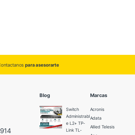
.Contactanos
para asesorarte
Blog
Marcas
Switch
Acronis
Administrabl
Adata
e L2+ TP-
Allied Telesis
6914
Link TL-