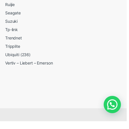
Ruijie
Seagate
Suzuki
Tp-link
Trendnet
Tripplite
Ubiquiti (236)
Vertiv – Liebert – Emerson