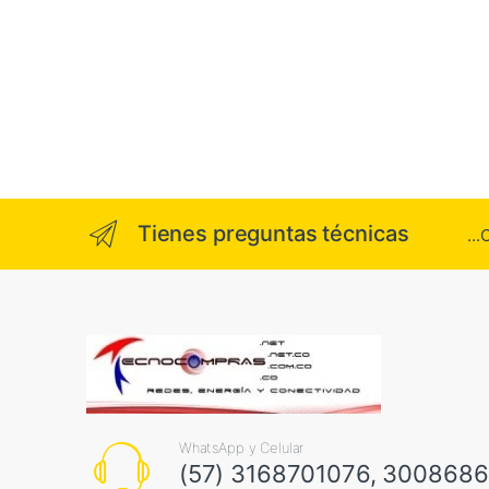
Tienes preguntas técnicas
..
WhatsApp y Celular
(57) 3168701076, 300868