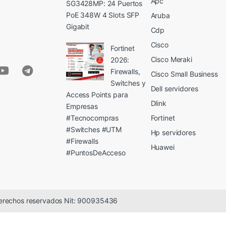
Apc
SG3428MP: 24 Puertos
PoE 348W 4 Slots SFP
Aruba
Gigabit
Cdp
Cisco
Fortinet
Cisco Meraki
2026:
Firewalls,
Cisco Small Business
Switches y
Dell servidores
Access Points para
Dlink
Empresas
#Tecnocompras
Fortinet
#Switches #UTM
Hp servidores
#Firewalls
Huawei
#PuntosDeAcceso
erechos reservados Nit: 900935436