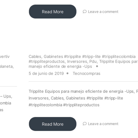
Read More
Leave a comment
vertiv
Cables
,
Gabinetes #tripplite #tripp-lite #tripplitecolombia
#trippliteproductos
,
Inversores
,
Pdu
,
Tripplite Equipos par
planeta
,
manejo eficiente de energia -Ups
5 de junio de 2019
Tecnocompras
Tripplite Equipos para manejo eficiente de energia -Ups, 
 – Ups,
Inversores, Cables, Gabinetes #tripplite #tripp-lite
lombia
#tripplitecolombia #trippliteproductos
as
Read More
Leave a comment