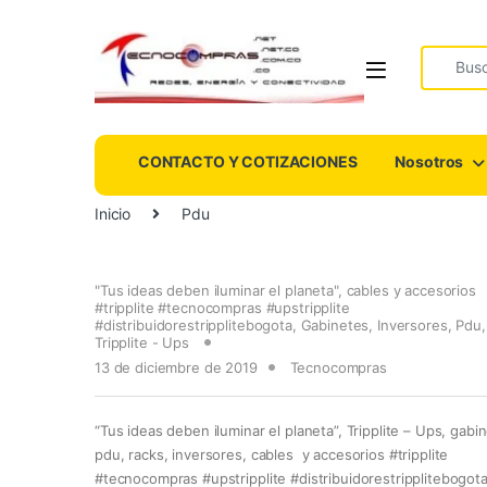
Search fo
CONTACTO Y COTIZACIONES
Nosotros
Inicio
Pdu
"Tus ideas deben iluminar el planeta"
,
cables y accesorios
#tripplite #tecnocompras #upstripplite
#distribuidorestripplitebogota
,
Gabinetes
,
Inversores
,
Pdu
Tripplite - Ups
13 de diciembre de 2019
Tecnocompras
“Tus ideas deben iluminar el planeta”, Tripplite – Ups, gabi
pdu, racks, inversores, cables y accesorios #tripplite
#tecnocompras #upstripplite #distribuidorestripplitebogot