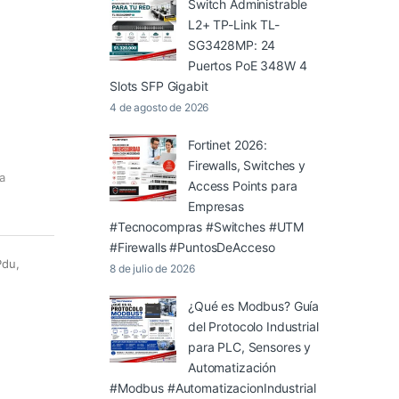
Switch Administrable
L2+ TP-Link TL-
SG3428MP: 24
Puertos PoE 348W 4
Slots SFP Gigabit
4 de agosto de 2026
Fortinet 2026:
Firewalls, Switches y
a
Access Points para
Empresas
#Tecnocompras #Switches #UTM
#Firewalls #PuntosDeAcceso
Pdu,
8 de julio de 2026
¿Qué es Modbus? Guía
del Protocolo Industrial
para PLC, Sensores y
Automatización
#Modbus #AutomatizacionIndustrial