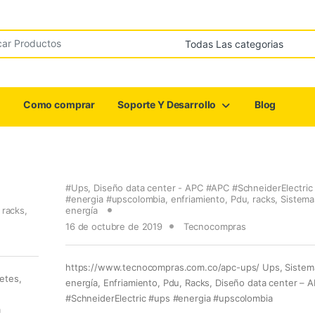
r:
Como comprar
Soporte Y Desarrollo
Blog
#Ups
,
Diseño data center - APC #APC #SchneiderElectric
#energia #upscolombia
,
enfriamiento
,
Pdu
,
racks
,
Sistema
,
racks
,
energía
16 de octubre de 2019
Tecnocompras
https://www.tecnocompras.com.co/apc-ups/ Ups, Sistem
netes,
energía, Enfriamiento, Pdu, Racks, Diseño data center –
#SchneiderElectric #ups #energia #upscolombia
a