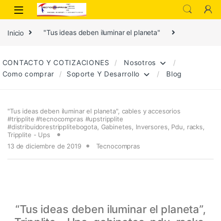
Inicio
"Tus ideas deben iluminar el planeta"
CONTACTO Y COTIZACIONES
Nosotros
Como comprar
Soporte Y Desarrollo
Blog
"Tus ideas deben iluminar el planeta"
,
cables y accesorios
#tripplite #tecnocompras #upstripplite
#distribuidorestripplitebogota
,
Gabinetes
,
Inversores
,
Pdu
,
racks
,
Tripplite - Ups
13 de diciembre de 2019
Tecnocompras
“Tus ideas deben iluminar el planeta”,