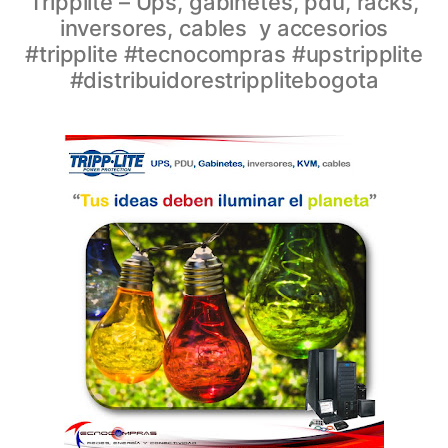
Tripplite – Ups, gabinetes, pdu, racks,
inversores, cables y accesorios
#tripplite #tecnocompras #upstripplite
#distribuidorestripplitebogota