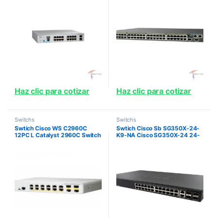
Haz clic para cotizar
Haz clic para cotizar
Switchs
Switchs
Swtich Cisco WS C2960C
Swtich Cisco Sb SG350X-24-
12PC L Catalyst 2960C Switch
K9-NA Cisco SG350X-24 24-
12 FE PoE 2 x Dual Uplink Lan
port Gigabit Stackable Switch-
Base PRODUCTO NO
24 x 1000Base-T + 2 x combo
DISPONIBLE
10 Gigabit SFP+ +