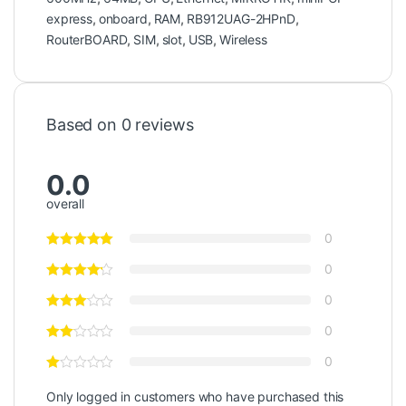
express
,
onboard
,
RAM
,
RB912UAG-2HPnD
,
RouterBOARD
,
SIM
,
slot
,
USB
,
Wireless
Based on 0 reviews
0.0
overall
0
0
0
0
0
Only logged in customers who have purchased this