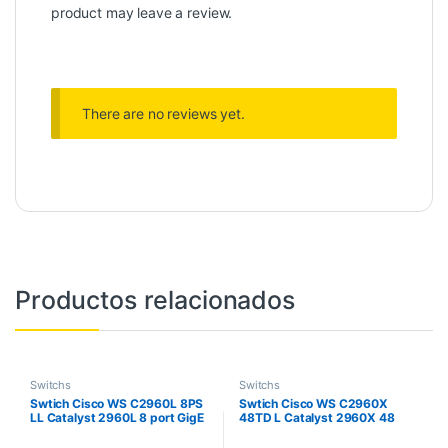
product may leave a review.
There are no reviews yet.
Productos relacionados
Switchs
Switchs
Swtich Cisco WS C2960L 8PS
Swtich Cisco WS C2960X
LL Catalyst 2960L 8 port GigE
48TD L Catalyst 2960X 48
with PoE 2 x 1G SFP LAN Lite
GigE 2 x 10G SFP LAN Base