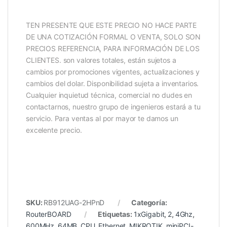
TEN PRESENTE QUE ESTE PRECIO NO HACE PARTE
DE UNA COTIZACIÓN FORMAL O VENTA, SOLO SON
PRECIOS REFERENCIA, PARA INFORMACIÓN DE LOS
CLIENTES. son valores totales, están sujetos a
cambios por promociones vigentes, actualizaciones y
cambios del dolar. Disponibilidad sujeta a inventarios.
Cualquier inquietud técnica, comercial no dudes en
contactarnos, nuestro grupo de ingenieros estará a tu
servicio. Para ventas al por mayor te damos un
excelente precio.
SKU:
RB912UAG-2HPnD
Categoría:
RouterBOARD
Etiquetas:
1xGigabit
,
2
,
4Ghz
,
600MHz
,
64MB
,
CPU
,
Ethernet
,
MIKROTIK
,
miniPCI-