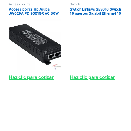
Access points
Swtich
Access points Hp Aruba
Swtich Linksys SE3016 Switch
JW629A PD 9001GR AC 30W
16 puertos Gigabit Ethernet 10
802 3at PoE 10 100 1000
100 1000 Dise ado para
Ethernet Indoor Rated Midspan
montarse en Rack No
Injector
Administrable
Haz clic para cotizar
Haz clic para cotizar