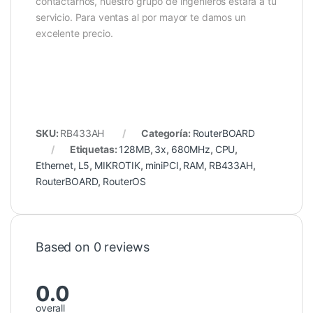
contactarnos, nuestro grupo de ingenieros estará a tu
servicio. Para ventas al por mayor te damos un
excelente precio.
SKU:
RB433AH
Categoría:
RouterBOARD
Etiquetas:
128MB
,
3x
,
680MHz
,
CPU
,
Ethernet
,
L5
,
MIKROTIK
,
miniPCI
,
RAM
,
RB433AH
,
RouterBOARD
,
RouterOS
Based on 0 reviews
0.0
overall