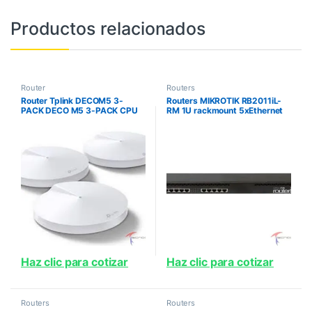
Productos relacionados
Router
Routers
Router Tplink DECOM5 3-
Routers MIKROTIK RB2011iL-
PACK DECO M5 3-PACK CPU
RM 1U rackmount 5xEthernet
Quad-core 4 antenas internas
5xGigabit Ethernet PoE out on
por Deco 2 puertos Gigabit por
port 10 600MHz CPU 64MB
Deco 1 Puerto USB Ti
RAM RouterOS L4
Haz clic para cotizar
Haz clic para cotizar
Routers
Routers