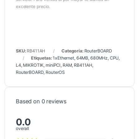
excelente precio.
SKU:
RB411AH
Categoría:
RouterBOARD
Etiquetas:
1xEthernet
,
64MB
,
680MHz
,
CPU
,
L4
,
MIKROTIK
,
miniPCI
,
RAM
,
RB411AH
,
RouterBOARD
,
RouterOS
Based on 0 reviews
0.0
overall