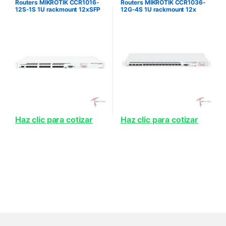
Routers MIKROTIK CCR1016-
Routers MIKROTIK CCR1036-
12S-1S 1U rackmount 12xSFP
12G-4S 1U rackmount 12x
cage 1xSFP cage 16 cores x 1
Gigabit Ethernet 4xSFP cages
2GHz CPU 2GB RAM LCD
LCD 36 cores x 1 2GHz CPU
panel Dual Power supplies
4GB RAM 24 mpps fastpat
Haz clic para cotizar
Haz clic para cotizar