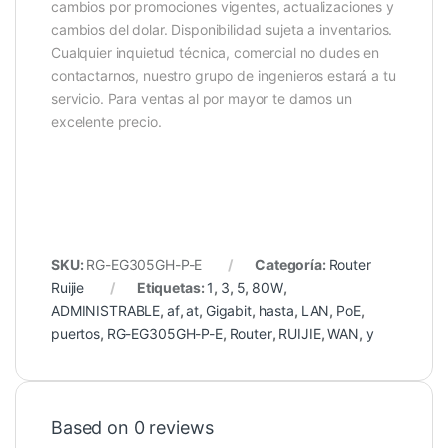
cambios por promociones vigentes, actualizaciones y
cambios del dolar. Disponibilidad sujeta a inventarios.
Cualquier inquietud técnica, comercial no dudes en
contactarnos, nuestro grupo de ingenieros estará a tu
servicio. Para ventas al por mayor te damos un
excelente precio.
SKU:
RG-EG305GH-P-E
Categoría:
Router
Ruijie
Etiquetas:
1
,
3
,
5
,
80W
,
ADMINISTRABLE
,
af
,
at
,
Gigabit
,
hasta
,
LAN
,
PoE
,
puertos
,
RG-EG305GH-P-E
,
Router
,
RUIJIE
,
WAN
,
y
Based on 0 reviews