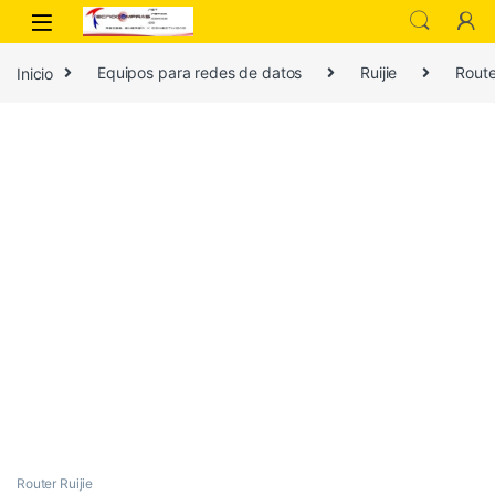
Inicio
Equipos para redes de datos
Ruijie
Route
Router Ruijie