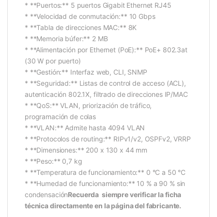
* **Puertos:** 5 puertos Gigabit Ethernet RJ45
* **Velocidad de conmutación:** 10 Gbps
* **Tabla de direcciones MAC:** 8K
* **Memoria búfer:** 2 MB
* **Alimentación por Ethernet (PoE):** PoE+ 802.3at
(30 W por puerto)
* **Gestión:** Interfaz web, CLI, SNMP
* **Seguridad:** Listas de control de acceso (ACL),
autenticación 802.1X, filtrado de direcciones IP/MAC
* **QoS:** VLAN, priorización de tráfico,
programación de colas
* **VLAN:** Admite hasta 4094 VLAN
* **Protocolos de routing:** RIPv1/v2, OSPFv2, VRRP
* **Dimensiones:** 200 x 130 x 44 mm
* **Peso:** 0,7 kg
* **Temperatura de funcionamiento:** 0 °C a 50 °C
* **Humedad de funcionamiento:** 10 % a 90 % sin
condensación
Recuerda siempre verificar la ficha
técnica directamente en la página del fabricante.