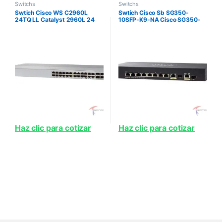
Switchs
Switchs
Swtich Cisco WS C2960L
Swtich Cisco Sb SG350-
24TQ LL Catalyst 2960L 24
10SFP-K9-NA Cisco SG350-
port GigE 4 x 10G SFP LAN Lite
10SFP 10-port Gigabit
Managed SFP Switch
Haz clic para cotizar
Haz clic para cotizar