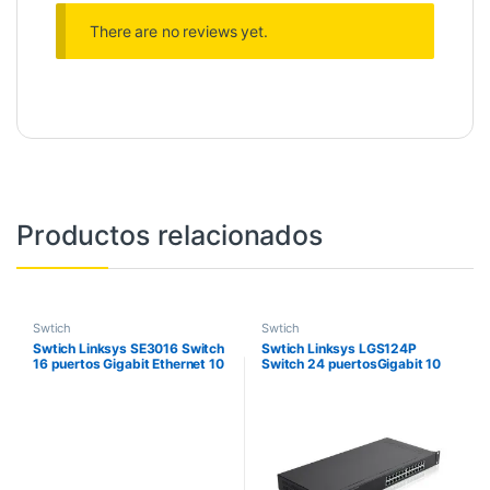
There are no reviews yet.
Productos relacionados
Swtich
Swtich
Swtich Linksys SE3016 Switch
Swtich Linksys LGS124P
16 puertos Gigabit Ethernet 10
Switch 24 puertosGigabit 10
100 1000 Dise ado para
100 1000 10ptos PoE 120W
montarse en Rack No
Administrable