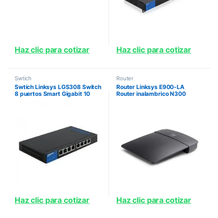
Haz clic para cotizar
Haz clic para cotizar
Swtich
Router
Swtich Linksys LGS308 Switch
Router Linksys E900-LA
8 puertos Smart Gigabit 10
Router inalambrico N300
100 1000 Administrable
Mbps2 4Ghz 1 pto WAN 10 100
4 ptos LAN 10 100 2 antenas
internas Alcance confiab
Haz clic para cotizar
Haz clic para cotizar