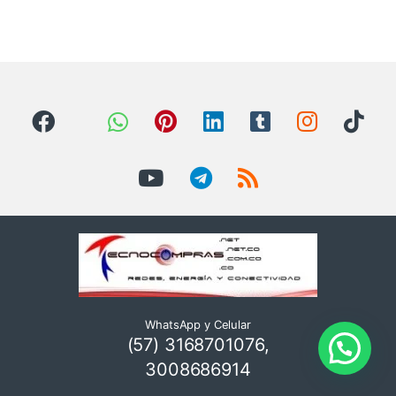
WhatsApp y Celular
(57) 3168701076,
3008686914