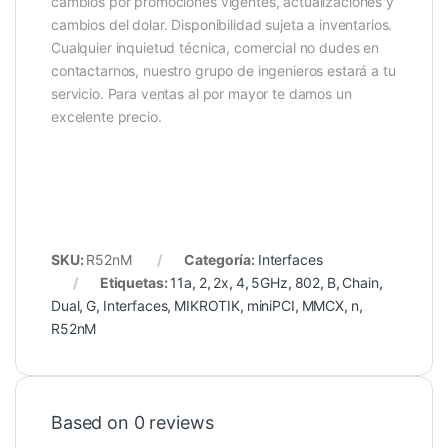
cambios por promociones vigentes, actualizaciones y
cambios del dolar. Disponibilidad sujeta a inventarios.
Cualquier inquietud técnica, comercial no dudes en
contactarnos, nuestro grupo de ingenieros estará a tu
servicio. Para ventas al por mayor te damos un
excelente precio.
SKU:
R52nM
Categoría:
Interfaces
Etiquetas:
11a
,
2
,
2x
,
4
,
5GHz
,
802
,
B
,
Chain
,
Dual
,
G
,
Interfaces
,
MIKROTIK
,
miniPCI
,
MMCX
,
n
,
R52nM
Based on 0 reviews