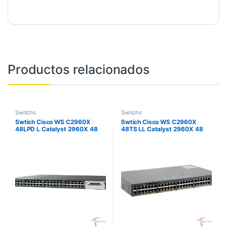
Productos relacionados
Switchs
Switchs
Swtich Cisco WS C2960X
Swtich Cisco WS C2960X
48LPD L Catalyst 2960X 48
48TS LL Catalyst 2960X 48
GigE PoE 370W 2 x 10G SFP
GigE 2 x 1G SFP LAN Lite
LAN Base