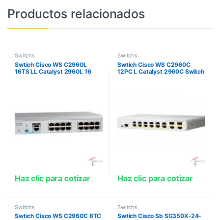
Productos relacionados
Switchs
Switchs
Swtich Cisco WS C2960L
Swtich Cisco WS C2960C
16TS LL Catalyst 2960L 16
12PC L Catalyst 2960C Switch
port GigE 2 x 1G SFP LAN Lite
12 FE PoE 2 x Dual Uplink Lan
Base PRODUCTO NO
DISPONIBLE
Haz clic para cotizar
Haz clic para cotizar
Switchs
Switchs
Swtich Cisco WS C2960C 8TC
Swtich Cisco Sb SG350X-24-