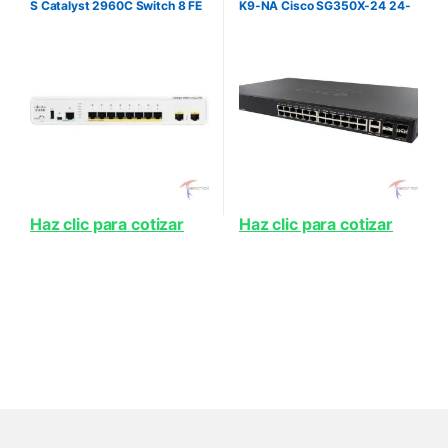
S Catalyst 2960C Switch 8 FE
K9-NA Cisco SG350X-24 24-
2 x Dual Uplink Lan Lite
port Gigabit Stackable Switch-
PRODUCTO NO DISPONIBLE
24 x 1000Base-T + 2 x combo
10 Gigabit SFP+ +
Haz clic para cotizar
Haz clic para cotizar