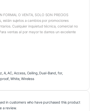
ÓN FORMAL O VENTA, SOLO SON PRECIOS
 están sujetos a cambios por promociones
ntarios. Cualquier inquietud técnica, comercial no
 Para ventas al por mayor te damos un excelente
z
,
A
,
AC
,
Access
,
Ceiling
,
Dual-Band
,
for
,
proof
,
White
,
Wireless
ged in customers who have purchased this product
e a review.