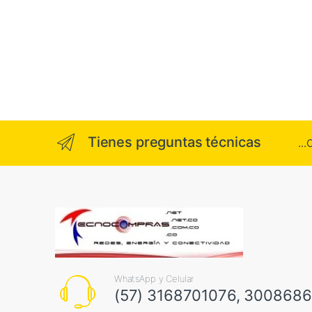
Tienes preguntas técnicas
..
WhatsApp y Celular
(57) 3168701076, 300868