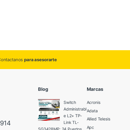
.Contactanos
para asesorarte
Blog
Marcas
Switch
Acronis
Administrabl
Adata
e L2+ TP-
Allied Telesis
6914
Link TL-
Apc
SG3428MP: 24 Puertos