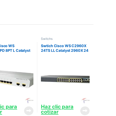
Switchs
Cisco WS
Swtich Cisco WS C2960X
D 8PT L Catalyst
24TS LL Catalyst 2960X 24
D PSE Switch 8 FE
GigE 2 x 1G SFP LAN Lite
1G PoE LAN Base
ic para
Haz clic para
r
cotizar