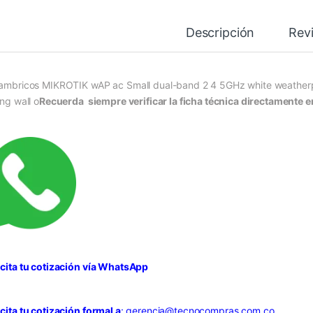
Descripción
Rev
lambricos MIKROTIK wAP ac Small dual-band 2 4 5GHz white weatherpr
ing wall o
Recuerda siempre verificar la ficha técnica directamente en
icita tu cotización vía WhatsApp
icita tu cotización formal a
:
gerencia@tecnocompras.com.co