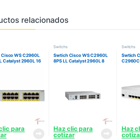
uctos relacionados
Switchs
Switchs
h Cisco WS C2960L
Swtich Cisco WS C2960L
Swtich 
L Catalyst 2960L 16
8PS LL Catalyst 2960L 8
C2960CP
igE with PoE 2 x 1G
port GigE with PoE 2 x 1G
2960C P
N Lite
SFP LAN Lite
PoE 2 x 
clic para
Haz clic para
Haz cl
zar
cotizar
cotiza