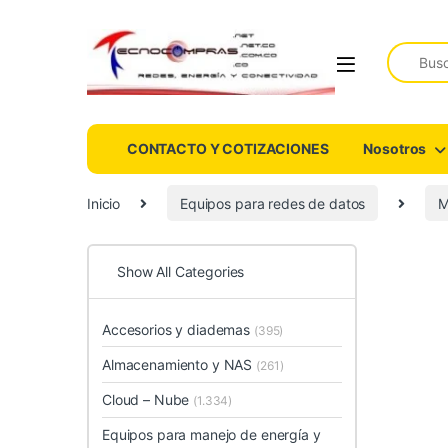
Search fo
CONTACTO Y COTIZACIONES
Nosotros
Inicio
Equipos para redes de datos
M
Show All Categories
Accesorios y diademas
(395)
Almacenamiento y NAS
(261)
Cloud – Nube
(1.334)
Equipos para manejo de energía y