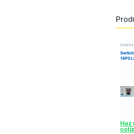
Prod
Switchs
Swtic
16PS L
port G
SFP LA
Haz 
coti