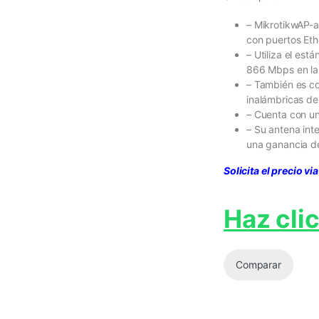
– MikrotikwAP-
con puertos Eth
– Utiliza el es
866 Mbps en la
– También es co
inalámbricas d
– Cuenta con un
– Su antena int
una ganancia de
Solicita el precio v
Haz clic
Comparar