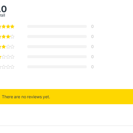
.0
all
0
0
0
0
0
There are no reviews yet.