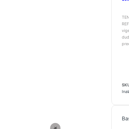
TEN
REF
vig
dud
pre
SK
Ina
Ba