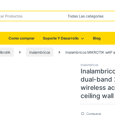
r:
Como comprar
Soporte Y Desarrollo
Blog
ikrotik
Inalambricos
Inalambricos MIKROTIK wAP ac
Inalambricos
Inalambric
dual-band 
wireless ac
ceiling wall
Comparar