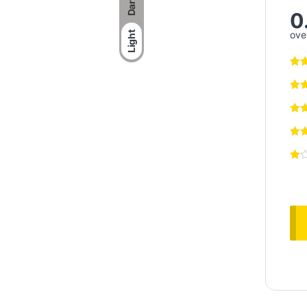
Dark
0
over
Light