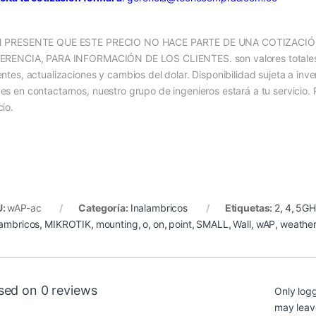
 PRESENTE QUE ESTE PRECIO NO HACE PARTE DE UNA COTIZACI
ERENCIA, PARA INFORMACIÓN DE LOS CLIENTES. son valores totales,
entes, actualizaciones y cambios del dolar. Disponibilidad sujeta a inve
es en contactarnos, nuestro grupo de ingenieros estará a tu servicio.
cio.
U:
wAP-ac
Categoría:
Inalambricos
Etiquetas:
2
,
4
,
5GH
lambricos
,
MIKROTIK
,
mounting
,
o
,
on
,
point
,
SMALL
,
Wall
,
wAP
,
weather
sed on 0 reviews
Only log
may leav