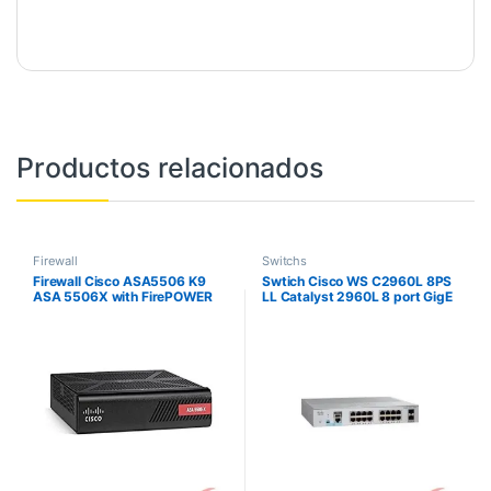
Productos relacionados
Firewall
Switchs
Firewall Cisco ASA5506 K9
Swtich Cisco WS C2960L 8PS
ASA 5506X with FirePOWER
LL Catalyst 2960L 8 port GigE
Requiere RPC
with PoE 2 x 1G SFP LAN Lite