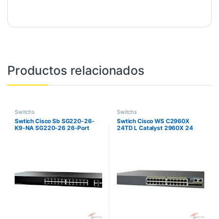
Productos relacionados
Switchs
Switchs
Swtich Cisco Sb SG220-26-
Swtich Cisco WS C2960X
K9-NA SG220-26 26-Port
24TD L Catalyst 2960X 24
Gigabit Smart Switch, 24
GigE 2 x 10G SFP LAN Base
puertos de 10/100/1000 + 2
puertos Gigabit SFP, Montaj