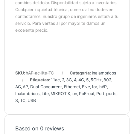
cambios del dolar. Disponibilidad sujeta a inventarios.
Cualquier inquietud técnica, comercial no dudes en
contactarnos, nuestro grupo de ingenieros estará a tu
servicio. Para ventas al por mayor te damos un
excelente precio.
SKU:
hAP-ac-lite-TC
Categoría:
Inalambricos
Etiquetas:
11ac
,
2
,
3G
,
4
,
4G
,
5
,
5GHz
,
802
,
AC
,
AP
,
Dual-Concurrent
,
Ethernet
,
Five
,
for
,
hAP
,
Inalambricos
,
Lite
,
MIKROTIK
,
on
,
PoE-out
,
Port
,
ports
,
S
,
TC
,
USB
Based on 0 reviews