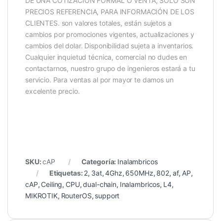
DE UNA COTIZACIÓN FORMAL O VENTA, SOLO SON
PRECIOS REFERENCIA, PARA INFORMACIÓN DE LOS
CLIENTES. son valores totales, están sujetos a
cambios por promociones vigentes, actualizaciones y
cambios del dolar. Disponibilidad sujeta a inventarios.
Cualquier inquietud técnica, comercial no dudes en
contactarnos, nuestro grupo de ingenieros estará a tu
servicio. Para ventas al por mayor te damos un
excelente precio.
SKU:
cAP
Categoría:
Inalambricos
Etiquetas:
2
,
3at
,
4Ghz
,
650MHz
,
802
,
af
,
AP
,
cAP
,
Ceiling
,
CPU
,
dual-chain
,
Inalambricos
,
L4
,
MIKROTIK
,
RouterOS
,
support