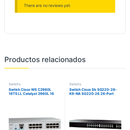
There are no reviews yet.
Productos relacionados
Switchs
Switchs
Swtich Cisco WS C2960L
Swtich Cisco Sb SG220-26-
16TS LL Catalyst 2960L 16
K9-NA SG220-26 26-Port
port GigE 2 x 1G SFP LAN Lite
Gigabit Smart Switch, 24
puertos de 10/100/1000 + 2
puertos Gigabit SFP, Montaj