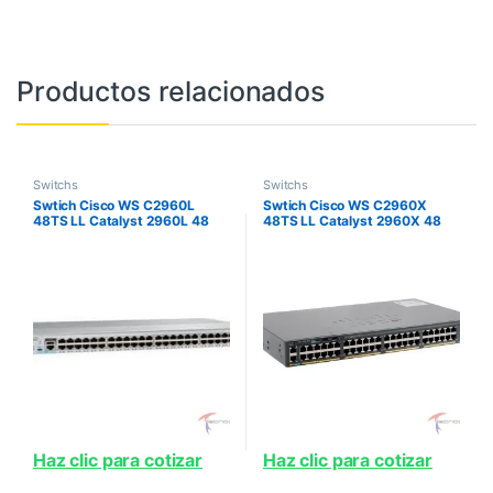
Productos relacionados
Switchs
Switchs
Swtich Cisco WS C2960L
Swtich Cisco WS C2960X
48TS LL Catalyst 2960L 48
48TS LL Catalyst 2960X 48
port GigE 4 x 1G SFP LAN Lite
GigE 2 x 1G SFP LAN Lite
Evoluciono C9200L48T4GE
Haz clic para cotizar
Haz clic para cotizar