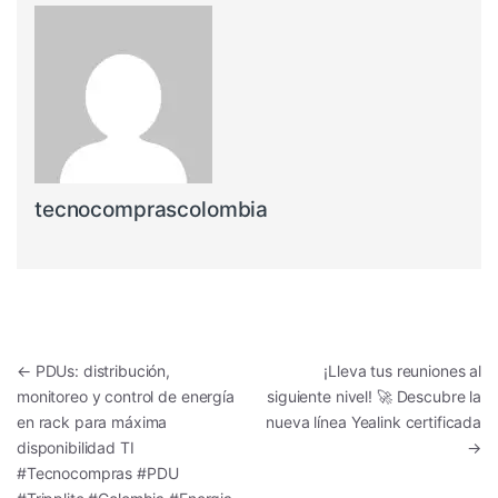
tecnocomprascolombia
Navegación de entradas
←
PDUs: distribución,
¡Lleva tus reuniones al
monitoreo y control de energía
siguiente nivel! 🚀 Descubre la
en rack para máxima
nueva línea Yealink certificada
disponibilidad TI
→
#Tecnocompras #PDU