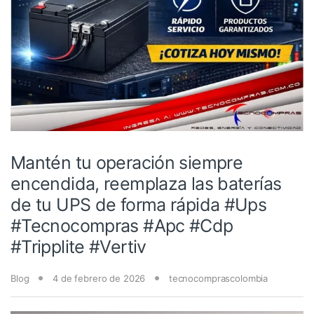
Mantén tu operación siempre
encendida, reemplaza las baterías
de tu UPS de forma rápida #Ups
#Tecnocompras #Apc #Cdp
#Tripplite #Vertiv
Blog
4 de febrero de 2026
tecnocomprascolombia