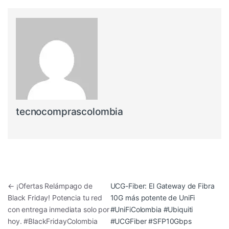
tecnocomprascolombia
Navegación de entradas
←
¡Ofertas Relámpago de
UCG-Fiber: El Gateway de Fibra
Black Friday! Potencia tu red
10G más potente de UniFi
con entrega inmediata solo por
#UniFiColombia #Ubiquiti
hoy. #BlackFridayColombia
#UCGFiber #SFP10Gbps