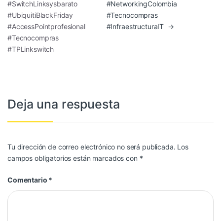
#SwitchLinksysbarato
#NetworkingColombia
#UbiquitiBlackFriday
#Tecnocompras
#AccessPointprofesional
#InfraestructuraIT
→
#Tecnocompras
#TPLinkswitch
Deja una respuesta
Tu dirección de correo electrónico no será publicada.
Los
campos obligatorios están marcados con
*
Comentario
*