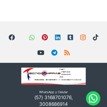
WhatsApp y Celular
(57) 3168701076,
3008686914