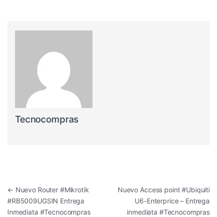
Tecnocompras
Navegación de entradas
←
Nuevo Router #Mikrotik
Nuevo Access point #Ubiquiti
#RB5009UGSIN Entrega
U6-Enterprice – Entrega
Inmediata #Tecnocompras
inmediata #Tecnocompras