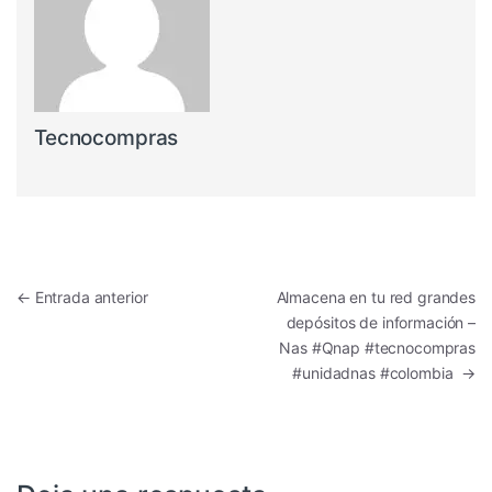
Tecnocompras
Navegación de entradas
←
Entrada anterior
Almacena en tu red grandes
depósitos de información –
Nas #Qnap #tecnocompras
#unidadnas #colombia
→