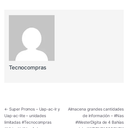
Tecnocompras
Navegación de entradas
←
Super Promos – Uap-ac-lr y
Almacena grandes cantidades
Uap-ac-lite – unidades
de información – #Nas
limitadas #Tecnocompras
#WesterDigita de 4 Bahías