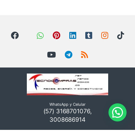
WhatsApp y Celular
(57) 3168701076,
3008686914