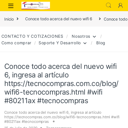
Inicio
Conoce todo acerca del nuevo wifi 6
Conoce todo 
CONTACTO Y COTIZACIONES
Nosotros
Como comprar
Soporte Y Desarrollo
Blog
Conoce todo acerca del nuevo wifi
6, ingresa al artículo
https://tecnocompras.com.co/blog/
wifi6-tecnocompras.html #wifi
#80211ax #tecnocompras
Conoce todo acerca del nuevo wifi 6
,
ingresa al artículo
https://tecnocompras.com.co/blog/wifi6-tecnocompras.html #wifi
#80211ax #tecnocompras