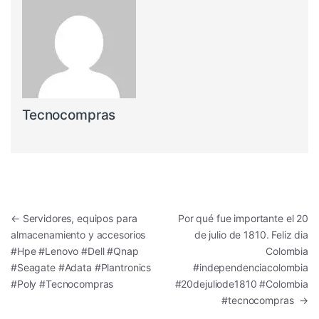
Tecnocompras
Navegación de entradas
←
Servidores, equipos para
Por qué fue importante el 20
almacenamiento y accesorios
de julio de 1810. Feliz dia
#Hpe #Lenovo #Dell #Qnap
Colombia
#Seagate #Adata #Plantronics
#independenciacolombia
#Poly #Tecnocompras
#20dejuliode1810 #Colombia
#tecnocompras
→