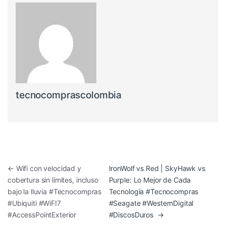
tecnocomprascolombia
Navegación de entradas
←
Wifi con velocidad y
IronWolf vs Red | SkyHawk vs
cobertura sin límites, incluso
Purple: Lo Mejor de Cada
bajo la lluvia #Tecnocompras
Tecnología #Tecnocompras
#Ubiquiti #WiFI7
#Seagate #WesternDigital
#AccessPointExterior
#DiscosDuros
→