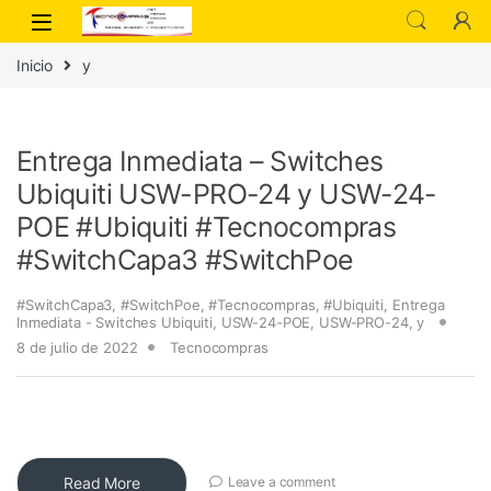
Inicio
y
Entrega Inmediata – Switches
Ubiquiti USW-PRO-24 y USW-24-
POE #Ubiquiti #Tecnocompras
#SwitchCapa3 #SwitchPoe
#SwitchCapa3
,
#SwitchPoe
,
#Tecnocompras
,
#Ubiquiti
,
Entrega
Inmediata - Switches Ubiquiti
,
USW-24-POE
,
USW-PRO-24
,
y
8 de julio de 2022
Tecnocompras
Read More
Leave a comment