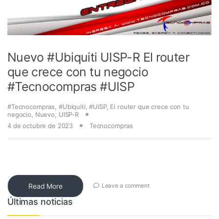
Nuevo #Ubiquiti UISP-R El router
que crece con tu negocio
#Tecnocompras #UISP
#Tecnocompras
,
#Ubiquiti
,
#UISP
,
El router que crece con tu
negocio
,
Nuevo
,
UISP-R
4 de octubre de 2023
Tecnocompras
Read More
Leave a comment
Últimas noticias