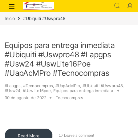
Inicio
#Ubiquiti #Uswpro48
Equipos para entrega inmediata
#Ubiquiti #Uswpro48 #Lapgps
#Usw24 #UswLite16Poe
#UapAcMPro #Tecnocompras
#Lapgps
,
#Tecnocompras
,
#UapAcMPro
,
#Ubiquiti #Uswpro48
,
#Usw24
,
#Uswlite16poe
,
Equipos para entrega inmediata
30 de agosto de 2022
Tecnocompras
Read More
Leave a comment