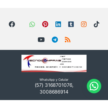
WhatsApp y Celular
(57) 3168701076,
3008686914