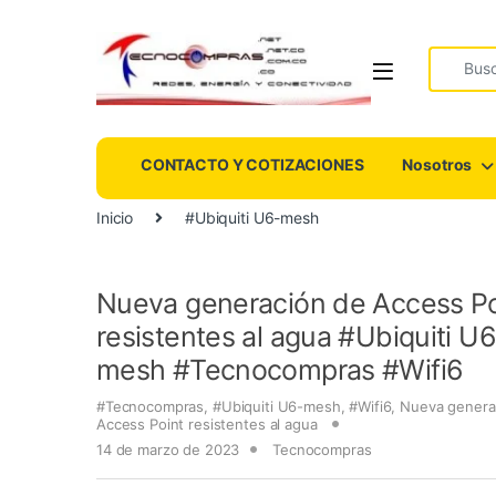
Search fo
CONTACTO Y COTIZACIONES
Nosotros
Inicio
#Ubiquiti U6-mesh
Nueva generación de Access Po
resistentes al agua #Ubiquiti U
mesh #Tecnocompras #Wifi6
#Tecnocompras
,
#Ubiquiti U6-mesh
,
#Wifi6
,
Nueva genera
Access Point resistentes al agua
14 de marzo de 2023
Tecnocompras