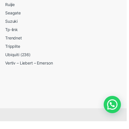
Ruijie
Seagate
Suzuki
Tp-link
Trendnet
Tripplite
Ubiquiti (236)
Vertiv – Liebert – Emerson