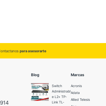
.Contactanos
para asesorarte
Blog
Marcas
Switch
Acronis
Administrabl
Adata
e L2+ TP-
Allied Telesis
6914
Link TL-