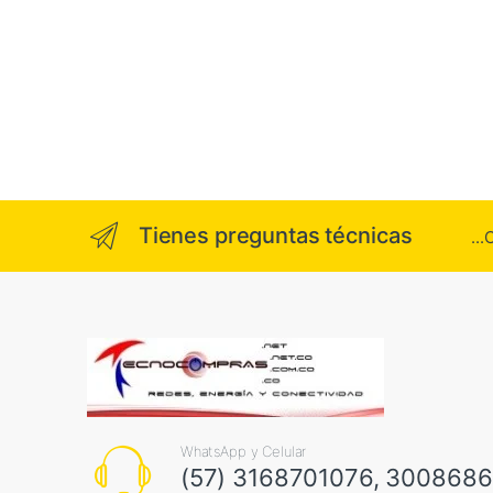
Tienes preguntas técnicas
..
WhatsApp y Celular
(57) 3168701076, 300868