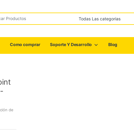
r:
Como comprar
Soporte Y Desarrollo
Blog
int
6-
ción de