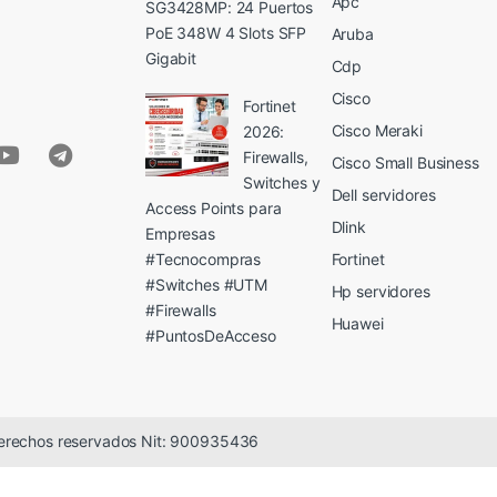
Apc
SG3428MP: 24 Puertos
PoE 348W 4 Slots SFP
Aruba
Gigabit
Cdp
Cisco
Fortinet
Cisco Meraki
2026:
Firewalls,
Cisco Small Business
Switches y
Dell servidores
Access Points para
Dlink
Empresas
#Tecnocompras
Fortinet
#Switches #UTM
Hp servidores
#Firewalls
Huawei
#PuntosDeAcceso
erechos reservados Nit: 900935436