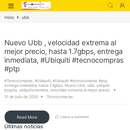
Inicio
ubb
Nuevo Ubb , velocidad extrema al
mejor precio, hasta 1.7gbps, entrega
inmediata, #Ubiquiti #tecnocompras
#ptp
#Tecnocompras
,
#Ubiquiti
,
#Ubiquiti #tecnocompras #ptp
,
entrega inmediata
,
hasta 1.7gbps
,
Nuevo Ubb
,
ubb
,
ubiquiti
bogota
,
ubiquiticolombia
,
velocidad extrema al mejor precio
31 de julio de 2020
Tecnocompras
Read More
Leave a comment
Últimas noticias