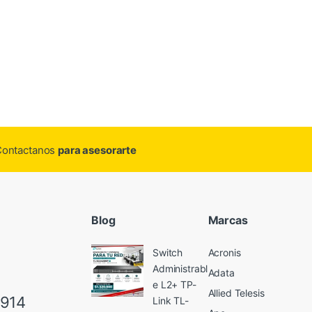
.Contactanos
para asesorarte
Blog
Marcas
Switch
Acronis
Administrabl
Adata
e L2+ TP-
Allied Telesis
6914
Link TL-