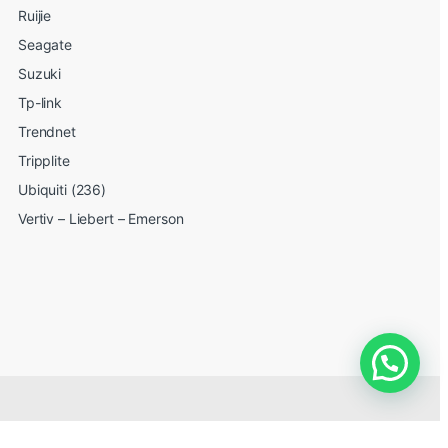
Ruijie
Seagate
Suzuki
Tp-link
Trendnet
Tripplite
Ubiquiti (236)
Vertiv – Liebert – Emerson