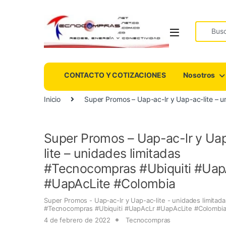
Search fo
CONTACTO Y COTIZACIONES
Nosotros
Inicio
Super Promos – Uap-ac-lr y Uap-ac-lite –
Super Promos – Uap-ac-lr y Ua
lite – unidades limitadas
#Tecnocompras #Ubiquiti #Uap
#UapAcLite #Colombia
Super Promos - Uap-ac-lr y Uap-ac-lite - unidades limitada
#Tecnocompras #Ubiquiti #UapAcLr #UapAcLite #Colombi
4 de febrero de 2022
Tecnocompras