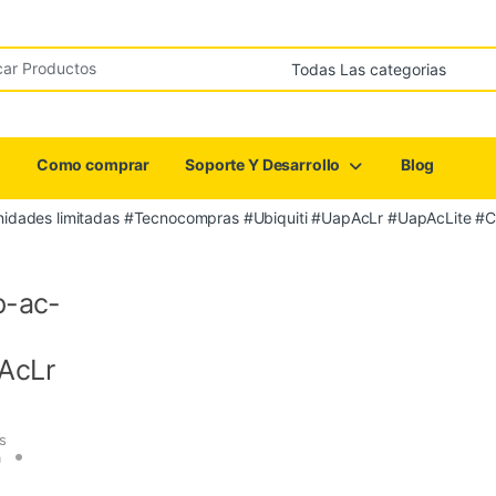
r:
Como comprar
Soporte Y Desarrollo
Blog
 unidades limitadas #Tecnocompras #Ubiquiti #UapAcLr #UapAcLite #
p-ac-
AcLr
s
a