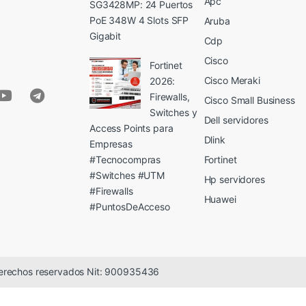
Apc
SG3428MP: 24 Puertos
PoE 348W 4 Slots SFP
Aruba
Gigabit
Cdp
Cisco
Fortinet
Cisco Meraki
2026:
Firewalls,
Cisco Small Business
Switches y
Dell servidores
Access Points para
Dlink
Empresas
#Tecnocompras
Fortinet
#Switches #UTM
Hp servidores
#Firewalls
Huawei
#PuntosDeAcceso
erechos reservados Nit: 900935436