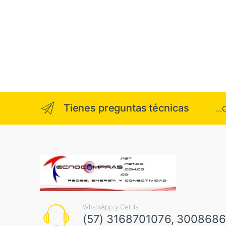
Tienes preguntas técnicas
..
WhatsApp y Celular
(57) 3168701076, 300868