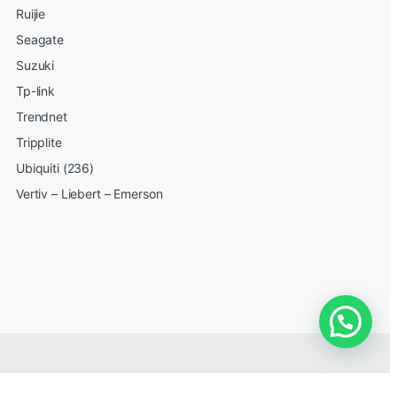
Ruijie
Seagate
Suzuki
Tp-link
Trendnet
Tripplite
Ubiquiti (236)
Vertiv – Liebert – Emerson