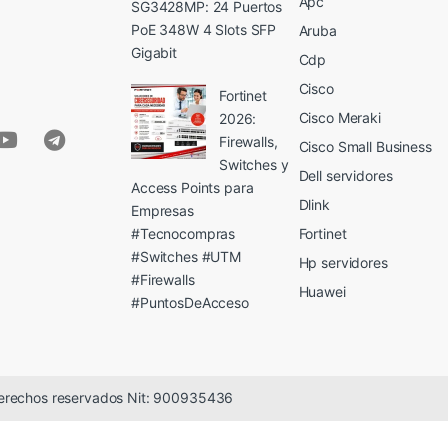
Apc
SG3428MP: 24 Puertos
PoE 348W 4 Slots SFP
Aruba
Gigabit
Cdp
Cisco
Fortinet
Cisco Meraki
2026:
Firewalls,
Cisco Small Business
Switches y
Dell servidores
Access Points para
Dlink
Empresas
#Tecnocompras
Fortinet
#Switches #UTM
Hp servidores
#Firewalls
Huawei
#PuntosDeAcceso
erechos reservados Nit: 900935436