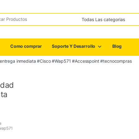
r:
Como comprar
Soporte Y Desarrollo
Blog
ra entrega inmediata #Cisco #Wap571 #Accesspoint #tecnocompras
idad
ata
a
wap571