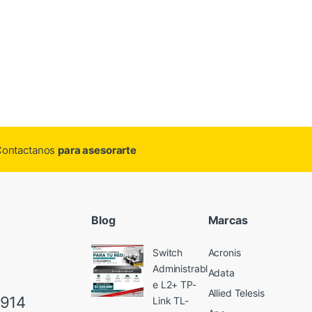
.Contactanos
para asesorarte
Blog
Marcas
Switch
Acronis
Administrabl
Adata
e L2+ TP-
Allied Telesis
6914
Link TL-