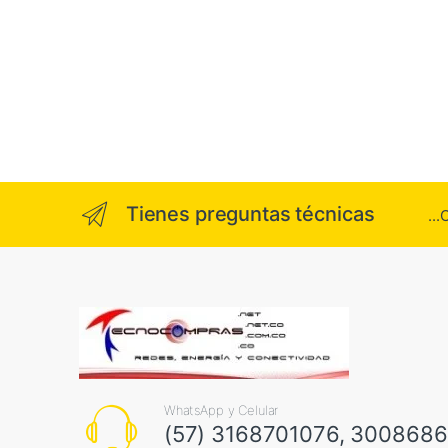
Tienes preguntas técnicas
..
WhatsApp y Celular
(57) 3168701076, 300868