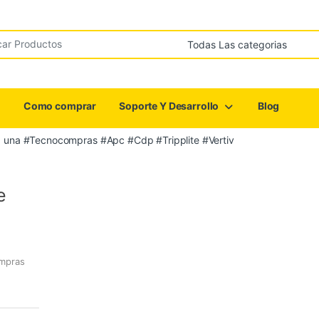
r:
Como comprar
Soporte Y Desarrollo
Blog
a una #Tecnocompras #Apc #Cdp #Tripplite #Vertiv
e
ompras