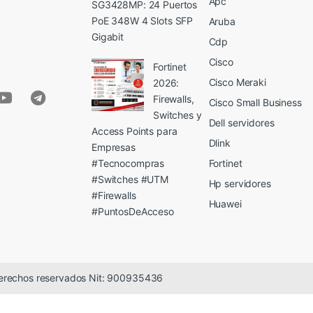
Apc
SG3428MP: 24 Puertos
PoE 348W 4 Slots SFP
Aruba
Gigabit
Cdp
Cisco
Fortinet
Cisco Meraki
2026:
Firewalls,
Cisco Small Business
Switches y
Dell servidores
Access Points para
Dlink
Empresas
#Tecnocompras
Fortinet
#Switches #UTM
Hp servidores
#Firewalls
Huawei
#PuntosDeAcceso
erechos reservados Nit: 900935436