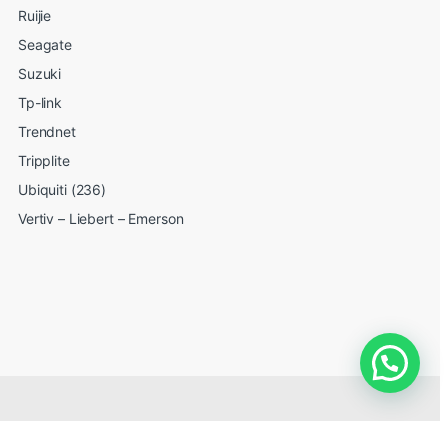
Ruijie
Seagate
Suzuki
Tp-link
Trendnet
Tripplite
Ubiquiti (236)
Vertiv – Liebert – Emerson