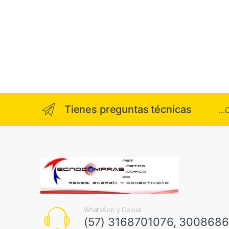
Tienes preguntas técnicas
..
WhatsApp y Celular
(57) 3168701076, 300868