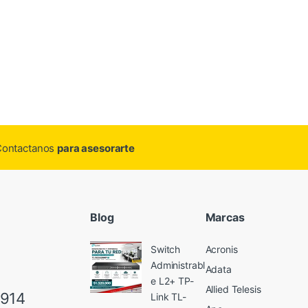
.Contactanos
para asesorarte
Blog
Marcas
Switch
Acronis
Administrabl
Adata
e L2+ TP-
Allied Telesis
6914
Link TL-