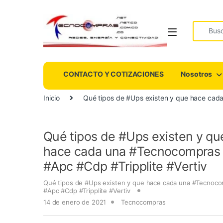
Search fo
CONTACTO Y COTIZACIONES
Nosotros
Inicio
Qué tipos de #Ups existen y que hace cad
Qué tipos de #Ups existen y qu
hace cada una #Tecnocompras
#Apc #Cdp #Tripplite #Vertiv
Qué tipos de #Ups existen y que hace cada una #Tecnoc
#Apc #Cdp #Tripplite #Vertiv
14 de enero de 2021
Tecnocompras