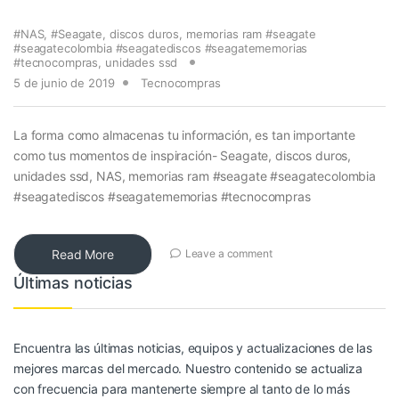
#NAS
,
#Seagate
,
discos duros
,
memorias ram #seagate
#seagatecolombia #seagatediscos #seagatememorias
#tecnocompras
,
unidades ssd
5 de junio de 2019
Tecnocompras
La forma como almacenas tu información, es tan importante
como tus momentos de inspiración- Seagate, discos duros,
unidades ssd, NAS, memorias ram #seagate #seagatecolombia
#seagatediscos #seagatememorias #tecnocompras
Read More
Leave a comment
Últimas noticias
Encuentra las últimas noticias, equipos y actualizaciones de las
mejores marcas del mercado. Nuestro contenido se actualiza
con frecuencia para mantenerte siempre al tanto de lo más