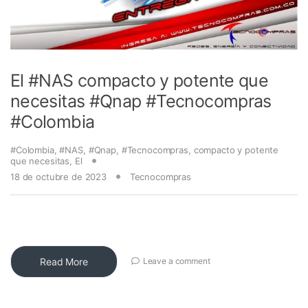
El #NAS compacto y potente que
necesitas #Qnap #Tecnocompras
#Colombia
#Colombia
,
#NAS
,
#Qnap
,
#Tecnocompras
,
compacto y potente
que necesitas
,
El
18 de octubre de 2023
Tecnocompras
Read More
Leave a comment