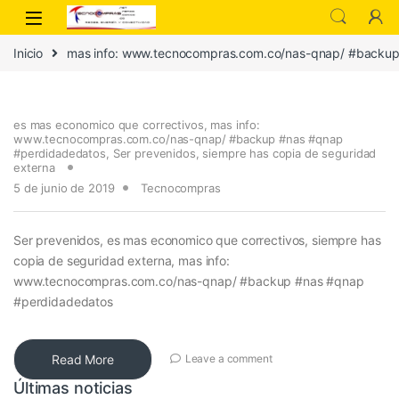
Inicio
mas info: www.tecnocompras.com.co/nas-qnap/ #backu
es mas economico que correctivos
,
mas info:
www.tecnocompras.com.co/nas-qnap/ #backup #nas #qnap
#perdidadedatos
,
Ser prevenidos
,
siempre has copia de seguridad
externa
5 de junio de 2019
Tecnocompras
Ser prevenidos, es mas economico que correctivos, siempre has
copia de seguridad externa, mas info:
www.tecnocompras.com.co/nas-qnap/ #backup #nas #qnap
#perdidadedatos
Read More
Leave a comment
Últimas noticias