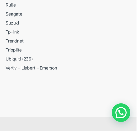
Ruijie
Seagate
Suzuki
Tp-link
Trendnet
Tripplite
Ubiquiti (236)
Vertiv – Liebert – Emerson