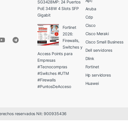
Apc
SG3428MP: 24 Puertos
PoE 348W 4 Slots SFP
Aruba
Gigabit
Cdp
Cisco
Fortinet
Cisco Meraki
2026:
Firewalls,
Cisco Small Business
Switches y
Dell servidores
Access Points para
Dlink
Empresas
#Tecnocompras
Fortinet
#Switches #UTM
Hp servidores
#Firewalls
Huawei
#PuntosDeAcceso
erechos reservados Nit: 900935436