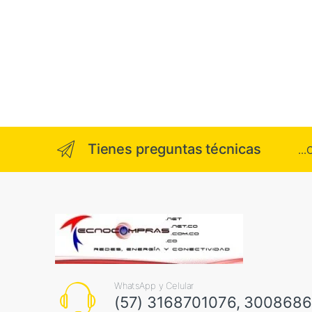
Tienes preguntas técnicas
..
WhatsApp y Celular
(57) 3168701076, 300868