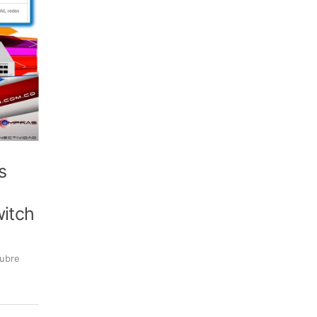
s
itch
ubre