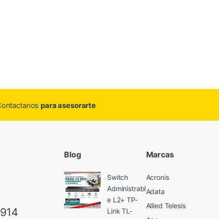
.Contactanos
para asesorarte
Blog
Marcas
Switch
Acronis
Administrabl
Adata
e L2+ TP-
Allied Telesis
6914
Link TL-