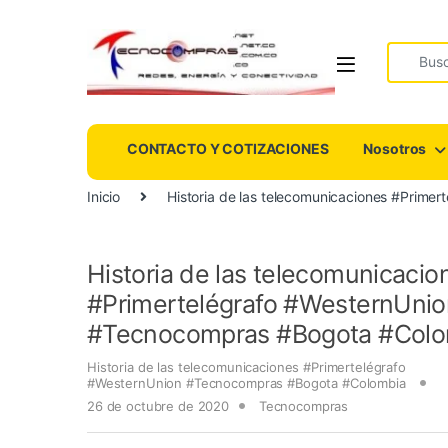
Search fo
CONTACTO Y COTIZACIONES
Nosotros
Inicio
Historia de las telecomunicaciones #Prim
Historia de las telecomunicacio
#Primertelégrafo #WesternUnio
#Tecnocompras #Bogota #Colo
Historia de las telecomunicaciones #Primertelégrafo
#WesternUnion #Tecnocompras #Bogota #Colombia
26 de octubre de 2020
Tecnocompras