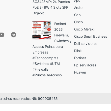
Apc
SG3428MP: 24 Puertos
PoE 348W 4 Slots SFP
Aruba
Gigabit
Cdp
Cisco
Fortinet
Cisco Meraki
2026:
Firewalls,
Cisco Small Business
Switches y
Dell servidores
Access Points para
Dlink
Empresas
#Tecnocompras
Fortinet
#Switches #UTM
Hp servidores
#Firewalls
Huawei
#PuntosDeAcceso
erechos reservados Nit: 900935436