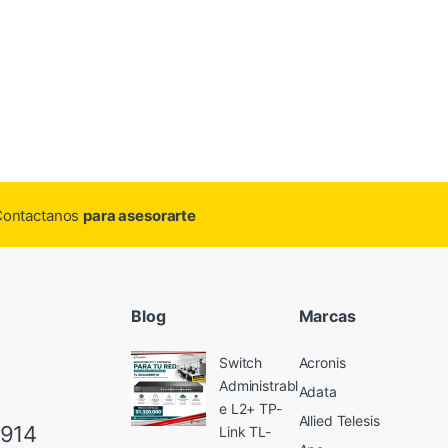
.Contactanos
para asesorarte
Blog
Marcas
Switch
Acronis
Administrabl
Adata
e L2+ TP-
Allied Telesis
6914
Link TL-