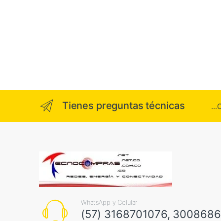
Tienes preguntas técnicas
..
WhatsApp y Celular
(57) 3168701076, 300868