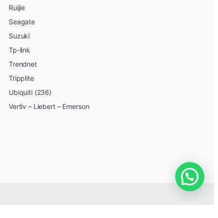
Ruijie
Seagate
Suzuki
Tp-link
Trendnet
Tripplite
Ubiquiti (236)
Vertiv – Liebert – Emerson