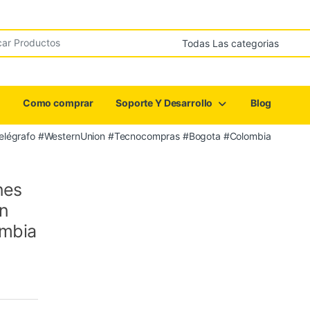
r:
Como comprar
Soporte Y Desarrollo
Blog
ertelégrafo #WesternUnion #Tecnocompras #Bogota #Colombia
nes
n
mbia