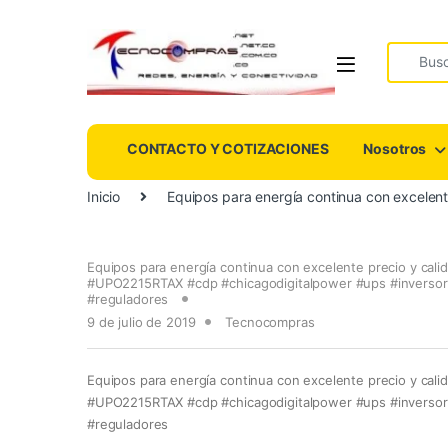
Search fo
CONTACTO Y COTIZACIONES
Nosotros
Inicio
Equipos para energía continua con excele
Equipos para energía continua con excelente precio y cali
#UPO2215RTAX #cdp #chicagodigitalpower #ups #inverso
#reguladores
9 de julio de 2019
Tecnocompras
Equipos para energía continua con excelente precio y cali
#UPO2215RTAX #cdp #chicagodigitalpower #ups #inverso
#reguladores