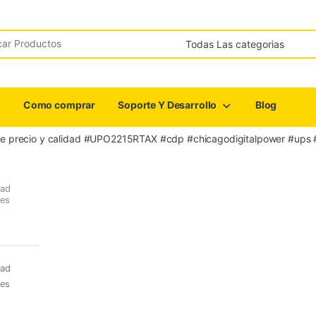
r:
Como comprar
Soporte Y Desarrollo
Blog
nte precio y calidad #UPO2215RTAX #cdp #chicagodigitalpower #ups 
dad
res
dad
res