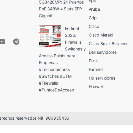
Apc
SG3428MP: 24 Puertos
PoE 348W 4 Slots SFP
Aruba
Gigabit
Cdp
Cisco
Fortinet
Cisco Meraki
2026:
Firewalls,
Cisco Small Business
Switches y
Dell servidores
Access Points para
Dlink
Empresas
#Tecnocompras
Fortinet
#Switches #UTM
Hp servidores
#Firewalls
Huawei
#PuntosDeAcceso
erechos reservados Nit: 900935436