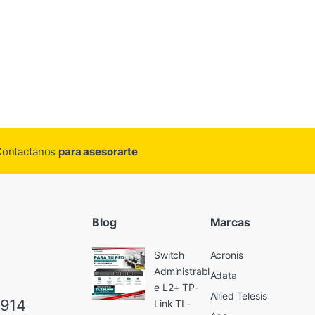
.Contactanos
para asesorarte
Blog
Marcas
Switch
Acronis
Administrabl
Adata
e L2+ TP-
Allied Telesis
6914
Link TL-