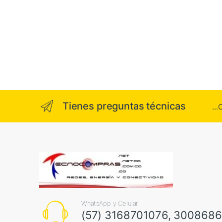
Tienes preguntas técnicas
..
WhatsApp y Celular
(57) 3168701076, 300868