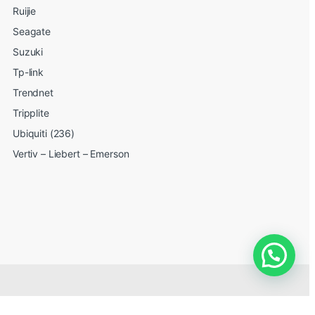
Ruijie
Seagate
Suzuki
Tp-link
Trendnet
Tripplite
Ubiquiti (236)
Vertiv – Liebert – Emerson