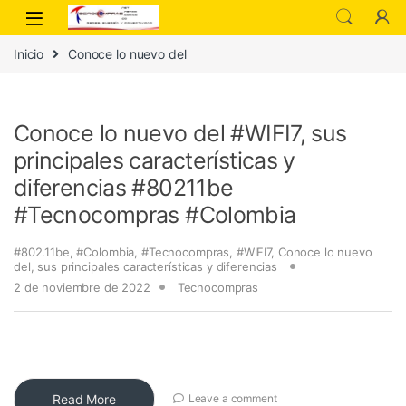
Inicio
Conoce lo nuevo del
Conoce lo nuevo del #WIFI7, sus
principales características y
diferencias #80211be
#Tecnocompras #Colombia
#802.11be
,
#Colombia
,
#Tecnocompras
,
#WIFI7
,
Conoce lo nuevo
del
,
sus principales características y diferencias
2 de noviembre de 2022
Tecnocompras
Read More
Leave a comment