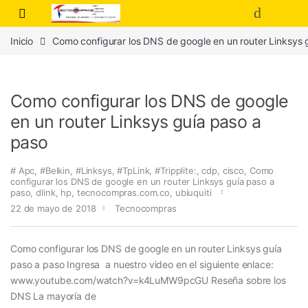
Inicio
Como configurar los DNS de google en un router Linksys 
Como configurar los DNS de google
en un router Linksys guía paso a
paso
# Apc
,
#Belkin
,
#Linksys
,
#TpLink
,
#Tripplite:
,
cdp
,
cisco
,
Como
configurar los DNS de google en un router Linksys guía paso a
paso
,
dlink
,
hp
,
tecnocompras.com.co
,
ubiuquiti
22 de mayo de 2018
Tecnocompras
Como configurar los DNS de google en un router Linksys guía
paso a paso Ingresa a nuestro video en el siguiente enlace:
www.youtube.com/watch?v=k4LuMW9pcGU Reseña sobre los
DNS La mayoría de