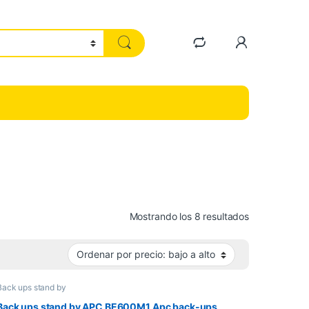
Ordenado por 
Mostrando los 8 resultados
Back ups stand by
Back ups stand by APC BE600M1 Apc back-ups