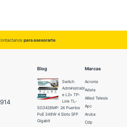
.Contactanos
para asesorarte
Blog
Marcas
Switch
Acronis
Administrabl
Adata
e L2+ TP-
Allied Telesis
6914
Link TL-
Apc
SG3428MP: 24 Puertos
Aruba
PoE 348W 4 Slots SFP
Gigabit
Cdp