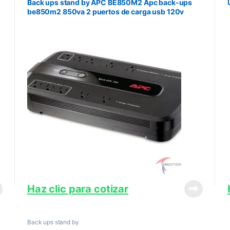
Back ups stand by APC BE850M2 Apc back-ups
be850m2 850va 2 puertos de carga usb 120v
bateria de respaldo y protector contra sob
Haz clic para cotizar
Back ups stand by