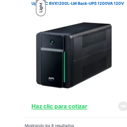
Ups APC BVX1200L-LM Back-UPS 1200VA 120V
Light
Haz clic para cotizar
Ordenado por precio: bajo a 
Mostrando los 8 resultados