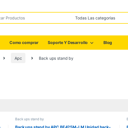
r:
Como comprar
Soporte Y Desarrollo
Blog
Apc
Back ups stand by
Back ups stand by
o
Back ups stand by APC BE425M-LM Unidad back-