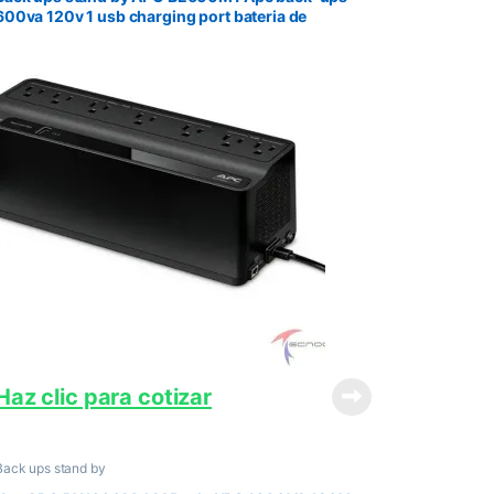
600va 120v 1 usb charging port bateria de
respaldo y protector contra sobretensiones
Haz clic para cotizar
Back ups stand by