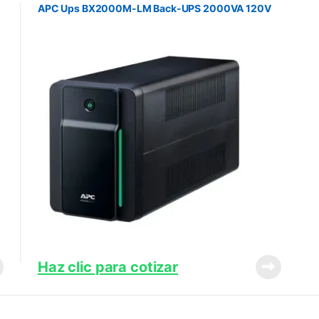
APC Ups BX2000M-LM Back-UPS 2000VA 120V
Haz clic para cotizar
alto