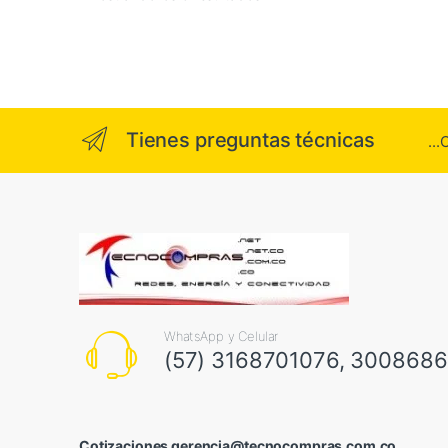
Tienes preguntas técnicas
..
WhatsApp y Celular
(57) 3168701076, 300868
Cotizaciones gerencia@tecnocompras.com.co