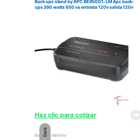
Back ups stand by APC BE650G1-LM Apc back-
ups 390 watts 650 va entrada 120v salida 120v
interface port usb
Haz clic para cotizar
Dark
Back ups stand by