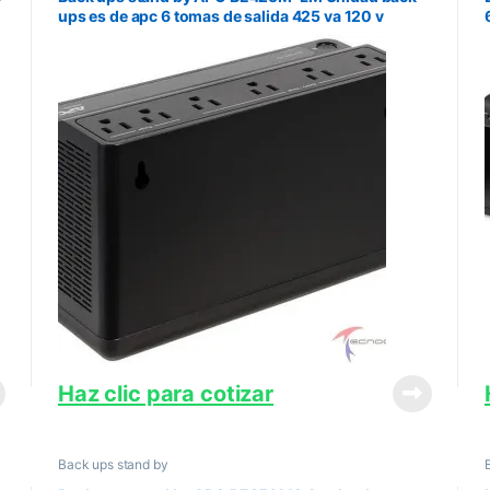
ups es de apc 6 tomas de salida 425 va 120 v
latinoamerica
Haz clic para cotizar
Back ups stand by