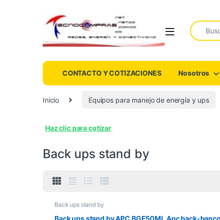
Search fo
CONTACTO Y COTIZACIONES
Nosotros
Inicio
Equipos para manejo de energía y ups
Haz clic para cotizar
Back ups stand by
Back ups stand by
Back ups stand by APC BGE50ML Apc back-banc