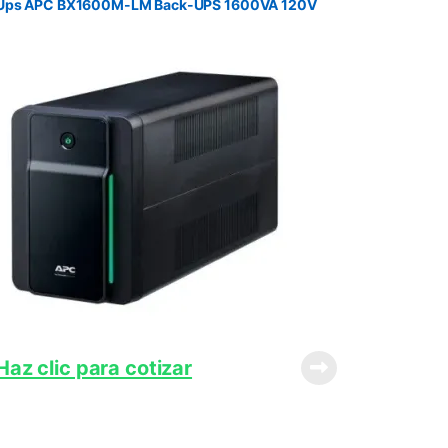
Ups APC BX1600M-LM Back-UPS 1600VA 120V
Haz clic para cotizar