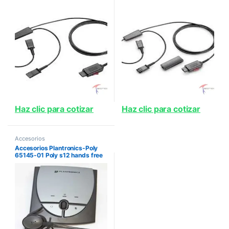
Con Conector Qd
assy 2 5mm to qd general tra
Haz clic para cotizar
Haz clic para cotizar
Accesorios
Accesorios Plantronics-Poly
65145-01 Poly s12 hands free
convertible headset