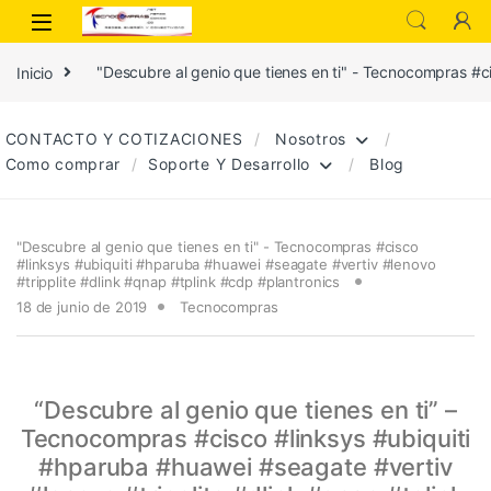
Inicio
"Descubre al genio que tienes en ti" - Tecnocompras #c
CONTACTO Y COTIZACIONES
Nosotros
Como comprar
Soporte Y Desarrollo
Blog
"Descubre al genio que tienes en ti" - Tecnocompras #cisco
#linksys #ubiquiti #hparuba #huawei #seagate #vertiv #lenovo
#tripplite #dlink #qnap #tplink #cdp #plantronics
18 de junio de 2019
Tecnocompras
“Descubre al genio que tienes en ti” –
Tecnocompras #cisco #linksys #ubiquiti
#hparuba #huawei #seagate #vertiv