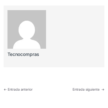
Tecnocompras
Navegación de entradas
←
Entrada anterior
Entrada siguiente
→