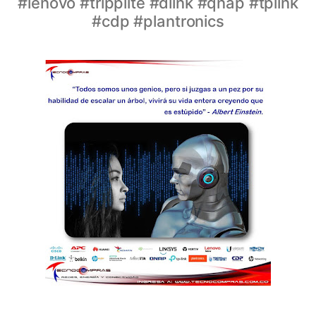
#lenovo #tripplite #dlink #qnap #tplink
#cdp #plantronics